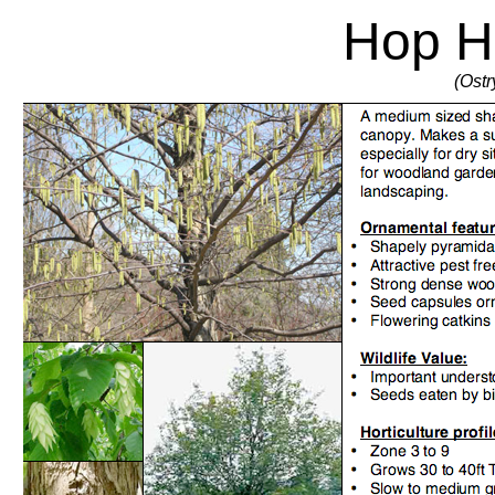
Hop H
(Ostr